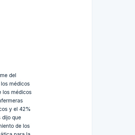
rme del
 los médicos
de los médicos
nfermeras
icos y el 42%
 dijo que
miento de los
tica para la