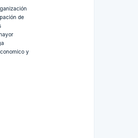
rganización
cipación de
s
 mayor
ga
 economico y