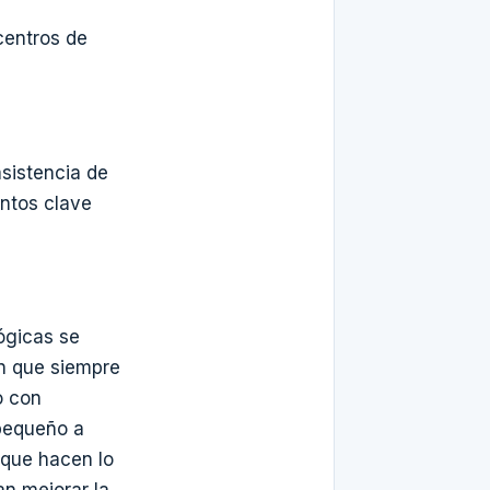
centros de
sistencia de
entos clave
ógicas se
n que siempre
o con
 pequeño a
 que hacen lo
n mejorar la