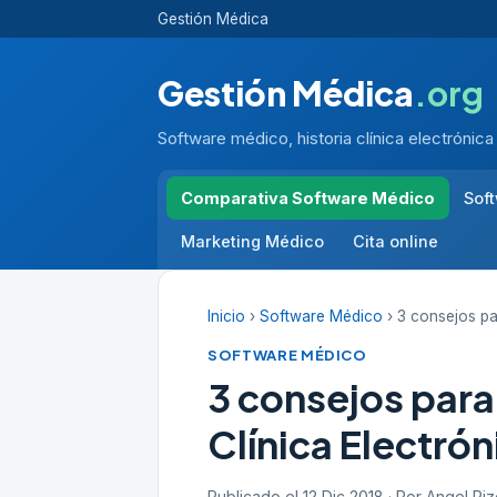
Gestión Médica
Gestión Médica
.org
Software médico, historia clínica electrónica
Comparativa Software Médico
Sof
Marketing Médico
Cita online
Inicio
›
Software Médico
› 3 consejos par
SOFTWARE MÉDICO
3 consejos para
Clínica Electrón
Publicado el 12 Dic 2018 · Por Angel Ri