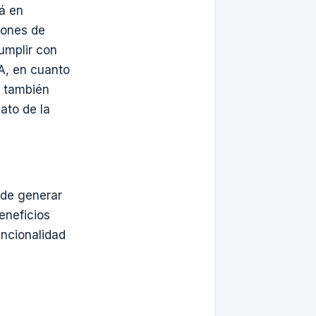
á en
iones de
umplir con
MA, en cuanto
a también
ato de la
ede generar
eneficios
uncionalidad