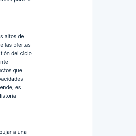
s altos de
e las ofertas
ión del ciclo
ente
uctos que
apacidades
 ende, es
istoria
pujar a una