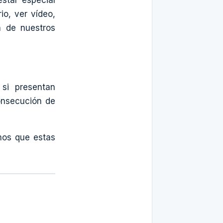
star especial
io, ver vídeo,
n de nuestros
si presentan
consecución de
mos que estas