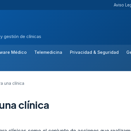
Aviso Le
 y gestión de clínicas
tware Médico
Telemedicina
Privacidad & Seguridad
Ge
a una clínica
una clínica
ra clínicas como el conjunto de acciones que realizam