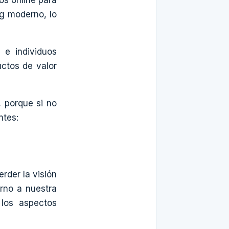
ng moderno, lo
 e individuos
uctos de valor
, porque si no
ntes:
der la visión
orno a nuestra
 los aspectos