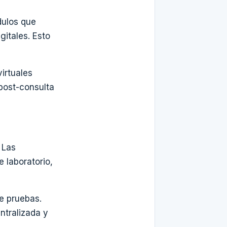
dulos que
gitales. Esto
irtuales
post-consulta
 Las
 laboratorio,
de pruebas.
ntralizada y