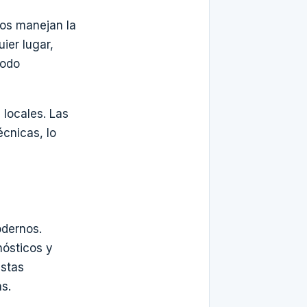
cos manejan la
ier lugar,
todo
 locales. Las
cnicas, lo
odernos.
nósticos y
estas
s.