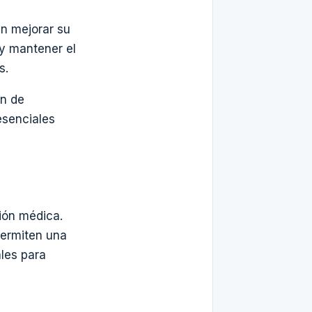
an mejorar su
 y mantener el
s.
ón de
esenciales
ión médica.
 permiten una
ales para